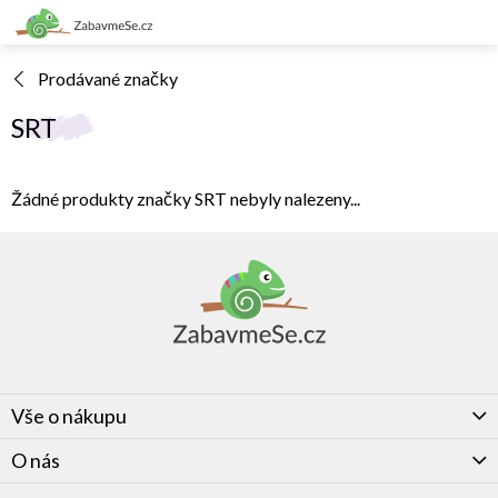
Přejít
na
obsah
Prodávané značky
SRT
Žádné produkty značky
SRT
nebyly nalezeny...
Z
á
p
a
t
í
Vše o nákupu
O nás