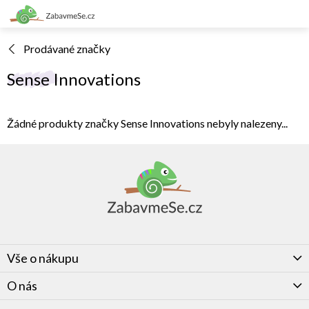
Přejít
na
obsah
Prodávané značky
Sense Innovations
Žádné produkty značky
Sense Innovations
nebyly nalezeny...
Z
á
p
a
t
í
Vše o nákupu
O nás