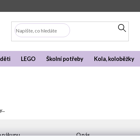
děti
LEGO
Školní potřeby
Kola, koloběžky
...
o nákupu
O nás