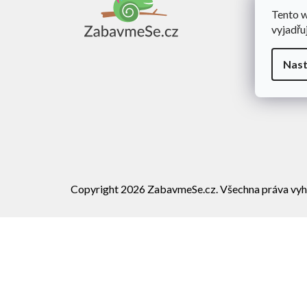
a
Tento 
Obch
t
vyjadřu
í
Dopra
Rekl
Nast
Vráce
Copyright 2026
ZabavmeSe.cz
. Všechna práva vyh