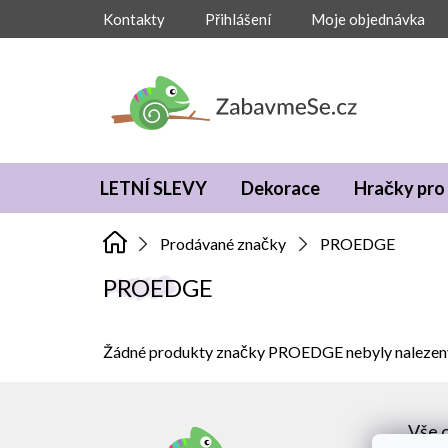
Přejít
Kontakty
Přihlášení
Moje objednávka
na
obsah
LETNÍ SLEVY
Dekorace
Hračky pro 
Prodávané značky
PROEDGE
PROEDGE
Žádné produkty značky
PROEDGE
nebyly nalezeny
Z
á
Vše 
p