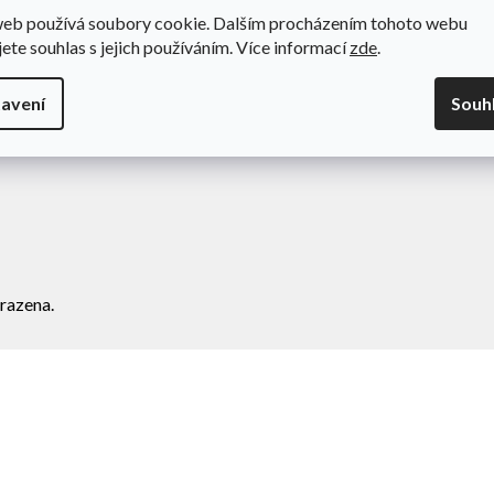
web používá soubory cookie. Dalším procházením tohoto webu
odní podmínky
Novinky
jete souhlas s jejich používáním. Více informací
zde
.
va a platba
Kontakty
amace
avení
Souh
ní zboží
razena.