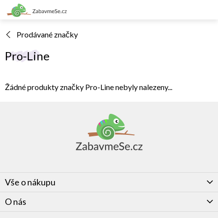
Přejít
na
obsah
Prodávané značky
Pro-Line
Žádné produkty značky
Pro-Line
nebyly nalezeny...
Z
á
p
a
t
í
Vše o nákupu
O nás