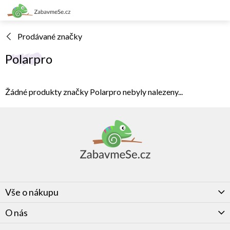
Přejít
na
obsah
Prodávané značky
Polarpro
Žádné produkty značky
Polarpro
nebyly nalezeny...
Z
á
p
a
t
í
Vše o nákupu
O nás