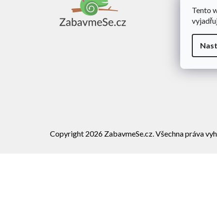
a
Tento 
Obch
t
vyjadřu
í
Dopra
Rekl
Nast
Vráce
Copyright 2026
ZabavmeSe.cz
. Všechna práva vyh