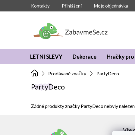
Přejít
Kontakty
Přihlášení
Moje objednávka
na
obsah
LETNÍ SLEVY
Dekorace
Hračky pro 
Prodávané značky
PartyDeco
PartyDeco
Žádné produkty značky
PartyDeco
nebyly nalezeny
Z
á
Vše 
p