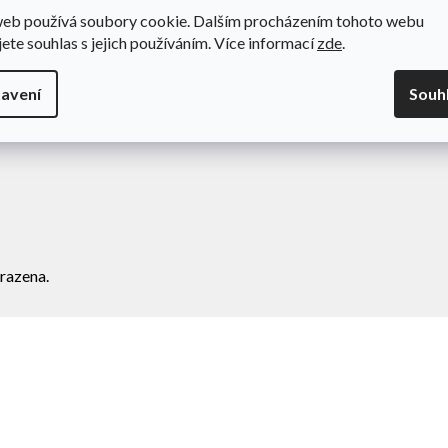
web používá soubory cookie. Dalším procházením tohoto webu
odní podmínky
Novinky
jete souhlas s jejich používáním. Více informací
zde
.
va a platba
Kontakty
amace
avení
Souh
ní zboží
razena.