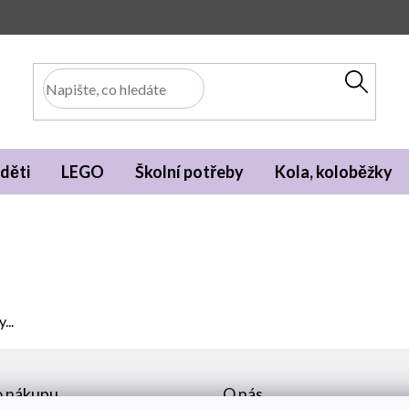
děti
LEGO
Školní potřeby
Kola, koloběžky
...
o nákupu
O nás