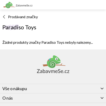
Přejít
na
obsah
Prodávané značky
Paradiso Toys
Žádné produkty značky
Paradiso Toys
nebyly nalezeny...
Z
á
p
a
t
í
Vše o nákupu
O nás