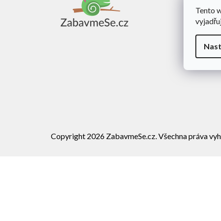
a
Tento 
Obch
t
vyjadřu
í
Dopra
Rekl
Nast
Vráce
Copyright 2026
ZabavmeSe.cz
. Všechna práva vyh