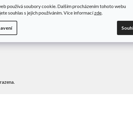
web používá soubory cookie. Dalším procházením tohoto webu
odní podmínky
Novinky
jete souhlas s jejich používáním. Více informací
zde
.
va a platba
Kontakty
amace
avení
Souh
ní zboží
razena.