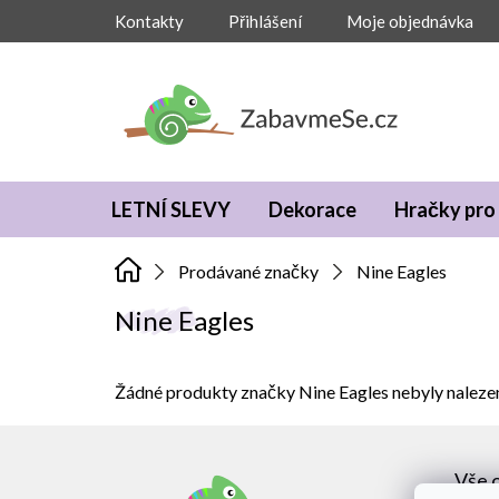
Přejít
Kontakty
Přihlášení
Moje objednávka
na
obsah
LETNÍ SLEVY
Dekorace
Hračky pro 
Prodávané značky
Nine Eagles
Nine Eagles
Žádné produkty značky
Nine Eagles
nebyly nalezen
Z
á
Vše 
p