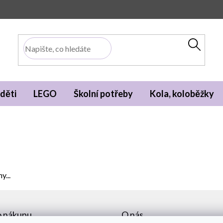
děti
LEGO
Školní potřeby
Kola, koloběžky
y...
o nákupu
O nás