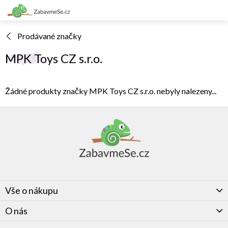
Přejít
na
obsah
Prodávané značky
MPK Toys CZ s.r.o.
Žádné produkty značky
MPK Toys CZ s.r.o.
nebyly nalezeny...
Z
á
p
a
t
í
Vše o nákupu
O nás