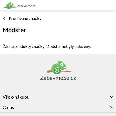
Přejít
na
obsah
Prodávané značky
Modster
Žádné produkty značky
Modster
nebyly nalezeny...
Z
á
p
a
t
í
Vše o nákupu
O nás