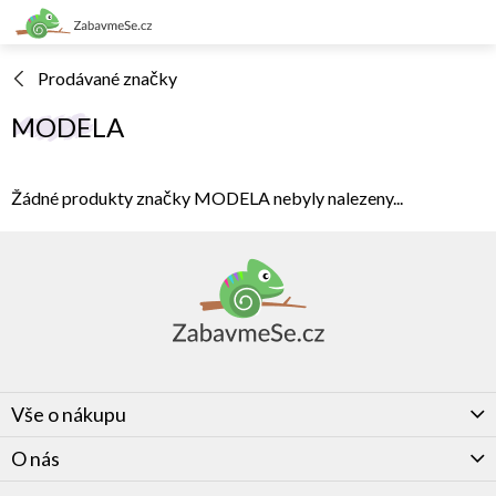
Přejít
na
obsah
Prodávané značky
MODELA
Žádné produkty značky
MODELA
nebyly nalezeny...
Z
á
p
a
t
í
Vše o nákupu
O nás