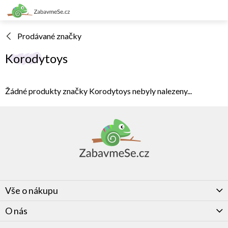
Přejít
na
obsah
Prodávané značky
Korodytoys
Žádné produkty značky
Korodytoys
nebyly nalezeny...
Z
á
p
a
t
í
Vše o nákupu
O nás