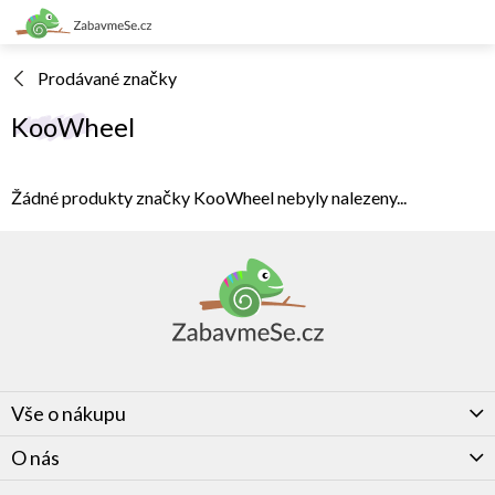
Přejít
na
obsah
Prodávané značky
KooWheel
Žádné produkty značky
KooWheel
nebyly nalezeny...
Z
á
p
a
t
í
Vše o nákupu
O nás