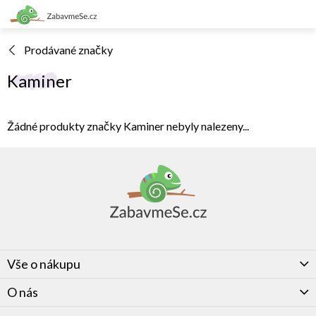
Přejít
na
obsah
Prodávané značky
Kaminer
Žádné produkty značky
Kaminer
nebyly nalezeny...
Z
á
p
a
t
í
Vše o nákupu
O nás