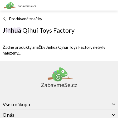
Přejít
na
obsah
Prodávané značky
Jinhua Qihui Toys Factory
Žádné produkty značky
Jinhua Qihui Toys Factory
nebyly
nalezeny...
Z
á
p
a
t
í
Vše o nákupu
O nás