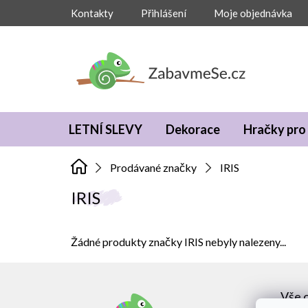
Přejít
Kontakty
Přihlášení
Moje objednávka
na
obsah
LETNÍ SLEVY
Dekorace
Hračky pro 
Prodávané značky
IRIS
IRIS
Žádné produkty značky
IRIS
nebyly nalezeny...
Z
á
Vše 
p