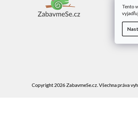
a
Tento 
Obch
t
vyjadřu
í
Dopra
Rekl
Nast
Vráce
Copyright 2026
ZabavmeSe.cz
. Všechna práva vyh