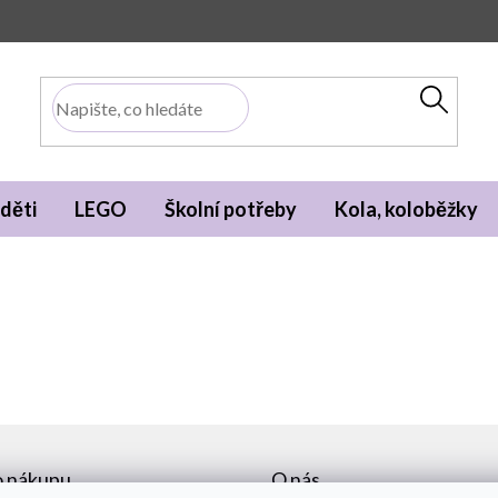
děti
LEGO
Školní potřeby
Kola, koloběžky
o nákupu
O nás