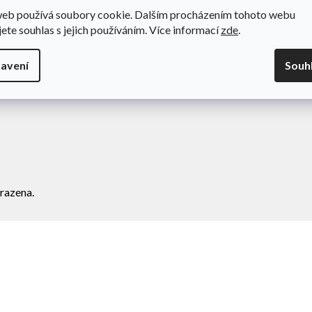
web používá soubory cookie. Dalším procházením tohoto webu
odní podmínky
Novinky
jete souhlas s jejich používáním. Více informací
zde
.
va a platba
Kontakty
amace
avení
Souh
ní zboží
razena.