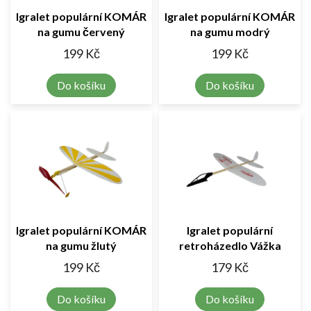
o
Igralet populární KOMÁR
Igralet populární KOMÁR
d
na gumu červený
na gumu modrý
u
k
199 Kč
199 Kč
t
ů
Do košíku
Do košíku
Igralet populární KOMÁR
Igralet populární
na gumu žlutý
retroházedlo Vážka
199 Kč
179 Kč
Do košíku
Do košíku