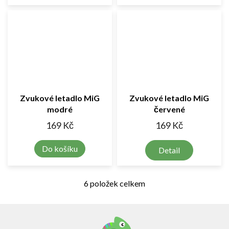
Zvukové letadlo MiG
Zvukové letadlo MiG
modré
červené
169 Kč
169 Kč
Do košíku
Detail
6
položek celkem
O
v
l
Z
á
á
d