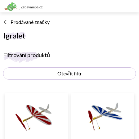
Přejít
na
obsah
Prodávané značky
Igralet
Filtrování produktů
Otevřít filtr
V
ý
p
i
s
p
r