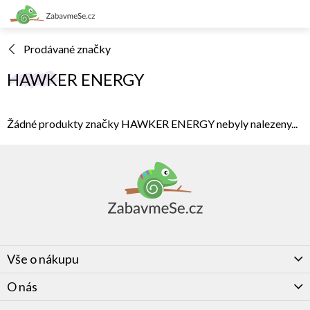
Přejít
na
obsah
Prodávané značky
HAWKER ENERGY
Žádné produkty značky
HAWKER ENERGY
nebyly nalezeny...
Z
á
p
a
t
í
Vše o nákupu
O nás