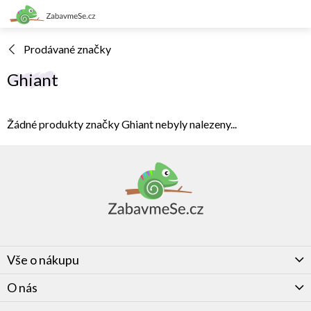
Přejít
na
obsah
Prodávané značky
Ghiant
Žádné produkty značky
Ghiant
nebyly nalezeny...
Z
á
p
a
t
í
Vše o nákupu
O nás