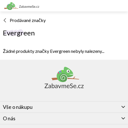
Přejít
na
obsah
Prodávané značky
Evergreen
Žádné produkty značky
Evergreen
nebyly nalezeny...
Z
á
p
a
t
í
Vše o nákupu
O nás