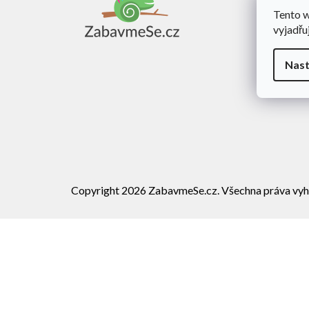
a
Tento 
Obch
t
vyjadřu
í
Dopra
Rekl
Nast
Vráce
Copyright 2026
ZabavmeSe.cz
. Všechna práva vyh