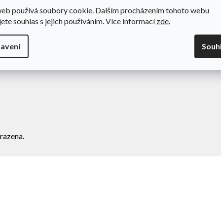
web používá soubory cookie. Dalším procházením tohoto webu
odní podmínky
Novinky
jete souhlas s jejich používáním. Více informací
zde
.
va a platba
Kontakty
amace
avení
Souh
ní zboží
razena.