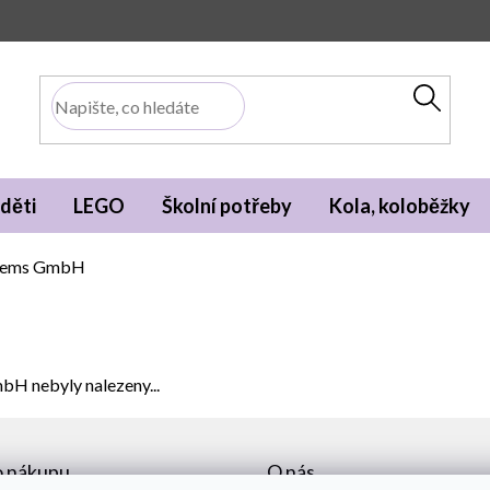
děti
LEGO
Školní potřeby
Kola, koloběžky
stems GmbH
GmbH
nebyly nalezeny...
o nákupu
O nás