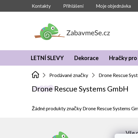
Přejít
Kontakty
Přihlášení
Moje objednávka
na
obsah
LETNÍ SLEVY
Dekorace
Hračky pro 
Prodávané značky
Drone Rescue Sy
Drone Rescue Systems GmbH
Žádné produkty značky
Drone Rescue Systems 
Z
á
Vše 
p