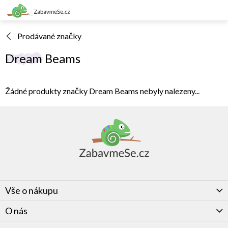
Přejít
na
obsah
Prodávané značky
Dream Beams
Žádné produkty značky
Dream Beams
nebyly nalezeny...
Z
á
p
a
t
í
Vše o nákupu
O nás