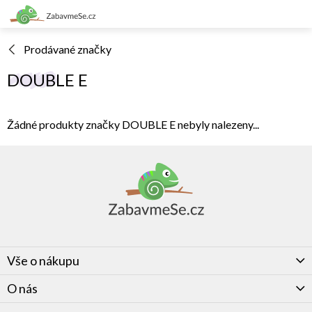
Přejít
na
obsah
Prodávané značky
DOUBLE E
Žádné produkty značky
DOUBLE E
nebyly nalezeny...
Z
á
p
a
t
í
Vše o nákupu
O nás