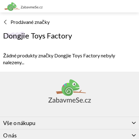
Přejít
na
obsah
Prodávané značky
Dongjie Toys Factory
Žádné produkty značky
Dongjie Toys Factory
nebyly
nalezeny...
Z
á
p
a
t
í
Vše o nákupu
O nás