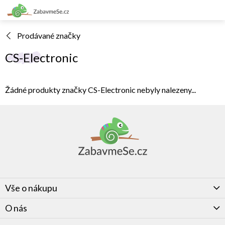
Přejít
na
obsah
Prodávané značky
CS-Electronic
Žádné produkty značky
CS-Electronic
nebyly nalezeny...
Z
á
p
a
t
í
Vše o nákupu
O nás