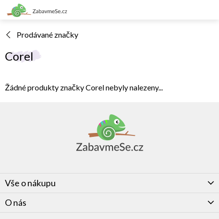
Přejít
na
obsah
Prodávané značky
Corel
Žádné produkty značky
Corel
nebyly nalezeny...
Z
á
p
a
t
í
Vše o nákupu
O nás