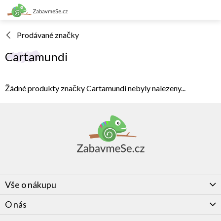
Přejít
na
obsah
Prodávané značky
Cartamundi
Žádné produkty značky
Cartamundi
nebyly nalezeny...
Z
á
p
a
t
í
Vše o nákupu
O nás