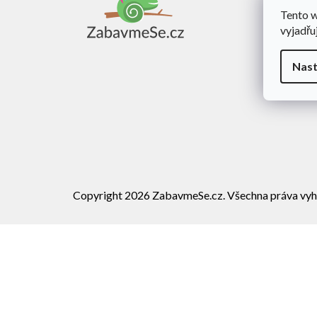
a
Tento 
Obch
t
vyjadřu
í
Dopra
Rekl
Nast
Vráce
Copyright 2026
ZabavmeSe.cz
. Všechna práva vyh