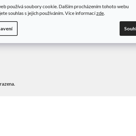
web používá soubory cookie. Dalším procházením tohoto webu
odní podmínky
Novinky
jete souhlas s jejich používáním. Více informací
zde
.
va a platba
Kontakty
amace
avení
Souh
ní zboží
razena.