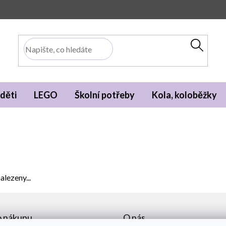
děti
LEGO
Školní potřeby
Kola, koloběžky
alezeny...
o nákupu
O nás