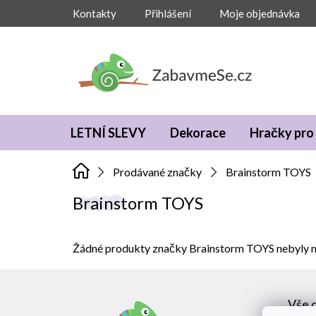
Přejít
Kontakty
Přihlášení
Moje objednávka
na
obsah
LETNÍ SLEVY
Dekorace
Hračky pro 
Prodávané značky
Brainstorm TOYS
Brainstorm TOYS
Žádné produkty značky
Brainstorm TOYS
nebyly n
Z
á
Vše 
p