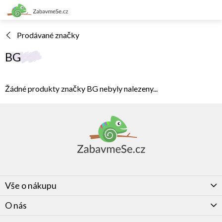
Přejít
na
obsah
Prodávané značky
BG
Žádné produkty značky
BG
nebyly nalezeny...
Z
á
p
a
t
í
Vše o nákupu
O nás