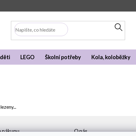
děti
LEGO
Školní potřeby
Kola, koloběžky
ezeny...
o nákupu
O nás