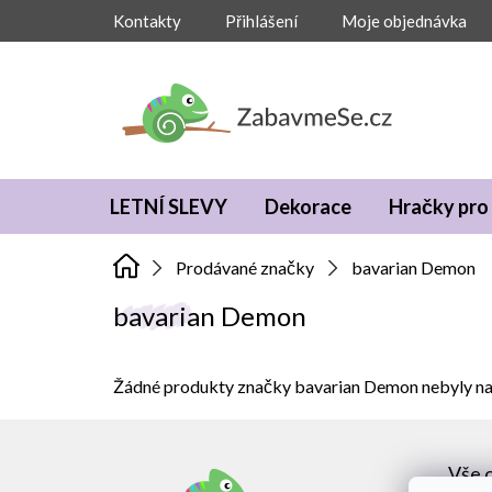
Přejít
Kontakty
Přihlášení
Moje objednávka
na
obsah
LETNÍ SLEVY
Dekorace
Hračky pro 
Prodávané značky
bavarian Demon
bavarian Demon
Žádné produkty značky
bavarian Demon
nebyly nal
Z
á
Vše 
p