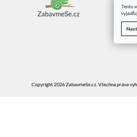
a
Tento 
Obch
t
vyjadřu
í
Dopra
Rekl
Nast
Vráce
Copyright 2026
ZabavmeSe.cz
. Všechna práva vyh