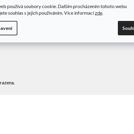
web používá soubory cookie. Dalším procházením tohoto webu
odní podmínky
Novinky
jete souhlas s jejich používáním. Více informací
zde
.
va a platba
Kontakty
amace
avení
Souh
ní zboží
razena.