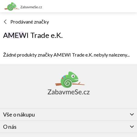
Přejít
na
obsah
Prodávané značky
AMEWI Trade e.K.
Žádné produkty značky
AMEWI Trade e.K.
nebyly nalezeny...
Z
á
p
a
t
í
Vše o nákupu
O nás