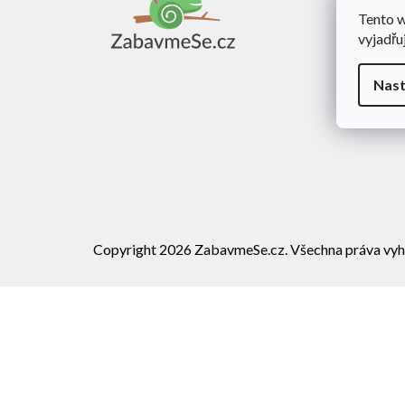
a
Tento 
Obch
t
vyjadřu
í
Dopra
Rekl
Nast
Vráce
Copyright 2026
ZabavmeSe.cz
. Všechna práva vyh