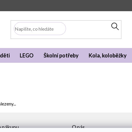
děti
LEGO
Školní potřeby
Kola, koloběžky
lezeny...
o nákupu
O nás