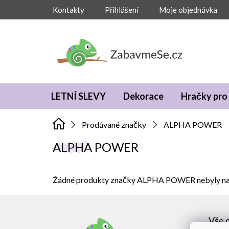
Přejít
Kontakty
Přihlášení
Moje objednávka
na
obsah
LETNÍ SLEVY
Dekorace
Hračky pro 
Prodávané značky
ALPHA POWER
ALPHA POWER
Žádné produkty značky
ALPHA POWER
nebyly na
Z
á
Vše 
p