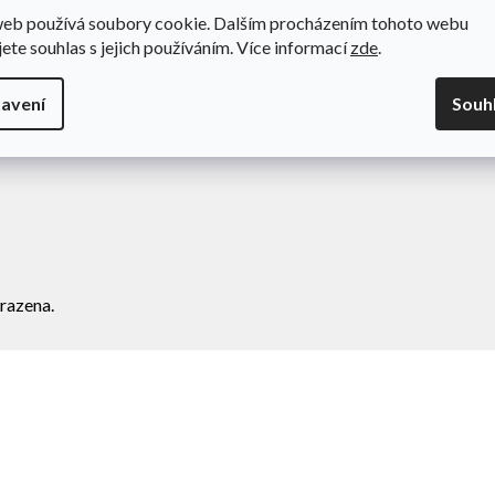
web používá soubory cookie. Dalším procházením tohoto webu
odní podmínky
Novinky
jete souhlas s jejich používáním. Více informací
zde
.
va a platba
Kontakty
amace
avení
Souh
ní zboží
razena.