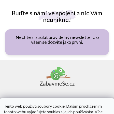
Buďte s námi ve spojení a nic Vám
neunikne!
Nechte si zasílat pravidelný newsletter a o
všem se dozvíte jako první.
Z
á
p
a
t
í
Vše o nákupu
Tento web používá soubory cookie. Dalším procházením
tohoto webu vyjadřujete souhlas s jejich používáním. Více
O nás