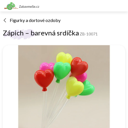
Přejít
na
obsah
Figurky a dortové ozdoby
Zápich – barevná srdíčka
ZB-10071