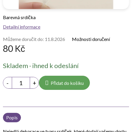
Barevná srdíčka
Detailní informace
Můžeme doručit do:
11.8.2026
Možnosti doručení
80 Kč
Měrná
Skladem - ihned k odeslání
cena:
Přidat do košíku
Popis
Nejedlá dekorace ve tvaru srdíček, které dodají vašemu dortu