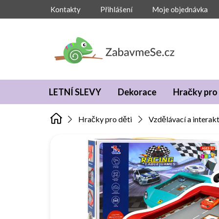
Přejít
Kontakty
Přihlášení
Moje objednávka
na
obsah
LETNÍ SLEVY
Dekorace
Hračky pro 
Hračky pro děti
Vzdělávací a interakt