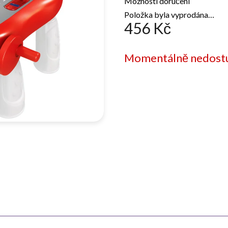
Možnosti doručení
Položka byla vyprodána…
456 Kč
Měrná
Momentálně nedost
cena: