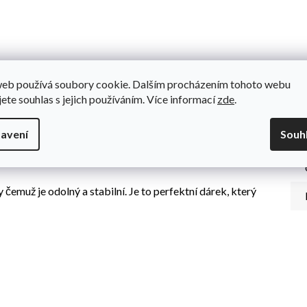
Do
u pro děti, které milují auta a dynamické hraní. Díky volantu,
web používá soubory cookie. Dalším procházením tohoto webu
ou cítit jako skuteční řidiči. Auta jsou poháněna ručním
jete souhlas s jejich používáním. Více informací
zde
.
bezpečná a nevyžaduje baterie.
vního vozu, a zářivé barvy dělají ze stolu okamžitě poutavou
avení
Souh
koordinaci, reflexy a soustředění a také učí děti logickému
 čemuž je odolný a stabilní. Je to perfektní dárek, který