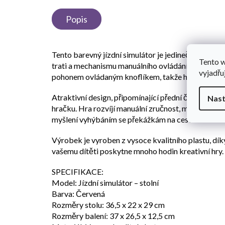
Popis
Tento barevný jízdní simulátor je jedinečnou hračko
Tento 
trati a mechanismu manuálního ovládání se děti moh
vyjadřu
pohonem ovládaným knoflíkem, takže hra je zcela 
Atraktivní design, připomínající přední část sporto
Nast
hračku. Hra rozvíjí manuální zručnost, motorickou 
myšlení vyhýbáním se překážkám na cestě.
Výrobek je vyroben z vysoce kvalitního plastu, díky
vašemu dítěti poskytne mnoho hodin kreativní hry.
SPECIFIKACE:
Model: Jízdní simulátor – stolní
Barva: Červená
Rozměry stolu: 36,5 x 22 x 29 cm
Rozměry balení: 37 x 26,5 x 12,5 cm