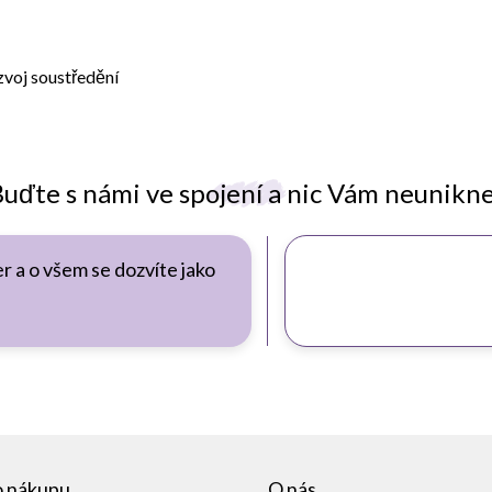
zvoj soustředění
uďte s námi ve spojení a nic Vám neunikn
r a o všem se dozvíte jako
o nákupu
O nás