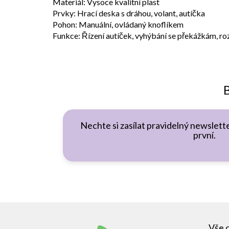
Materiál: Vysoce kvalitní plast
Prvky: Hrací deska s dráhou, volant, autíčka
Pohon: Manuální, ovládaný knoflíkem
Funkce: Řízení autíček, vyhýbání se překážkám, ro
B
Nechte si zasílat pravidelný newslette
první.
Z
á
Vše 