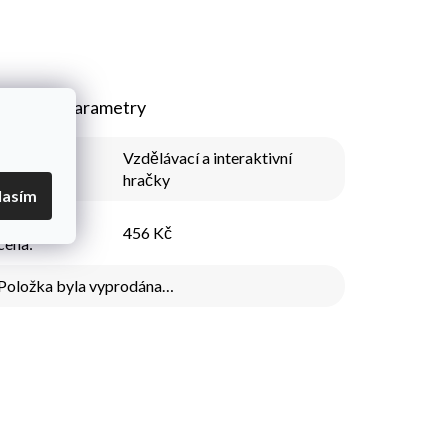
plňkové parametry
Vzdělávací a interaktivní
Kategorie
:
hračky
lasím
Nejnižší
456 Kč
cena
:
Položka byla vyprodána…