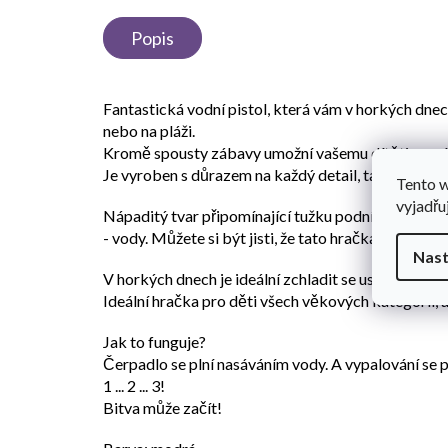
Popis
Fantastická vodní pistol, která vám v horkých dnec
nebo na pláži.
Kromě spousty zábavy umožní vašemu dítěti rozvíj
Je vyroben s důrazem na každý detail, takže úspěš
Tento 
vyjadřu
Nápaditý tvar připomínající tužku podnítí dětskou 
- vody. Můžete si být jisti, že tato hračka vám po
Nast
V horkých dnech je ideální zchladit se uspořádáním
Ideální hračka pro děti všech věkových kategorií, a
Jak to funguje?
Čerpadlo se plní nasáváním vody. A vypalování se 
1 ... 2 ... 3!
Bitva může začít!