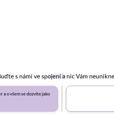
uďte s námi ve spojení a nic Vám neunikn
r a o všem se dozvíte jako