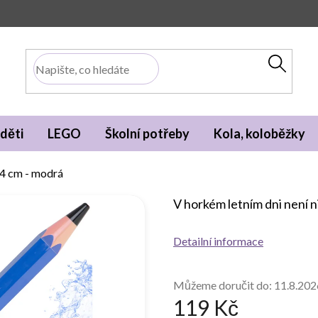
děti
LEGO
Školní potřeby
Kola, koloběžky
54 cm - modrá
V horkém letním dni není ni
Detailní informace
Můžeme doručit do:
11.8.202
119 Kč