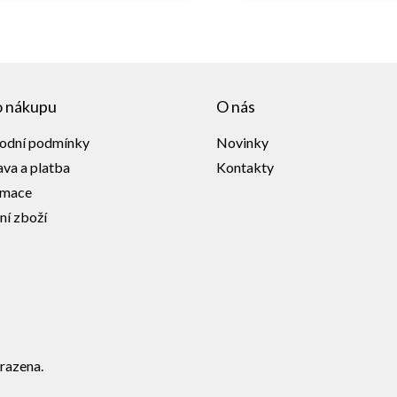
o nákupu
O nás
odní podmínky
Novinky
va a platba
Kontakty
amace
ní zboží
razena.