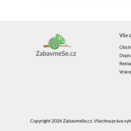
Z
á
Vše 
p
a
Obch
t
í
Dopra
Rekl
Vráce
Copyright 2026
ZabavmeSe.cz
. Všechna práva vyh