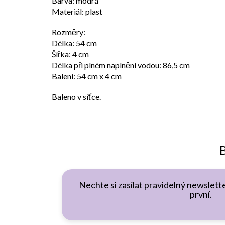
Barva: modrá
Materiál: plast
Rozměry:
Délka: 54 cm
Šířka: 4 cm
Délka při plném naplnění vodou: 86,5 cm
Balení: 54 cm x 4 cm
Baleno v síťce.
B
Nechte si zasílat pravidelný newslette
první.