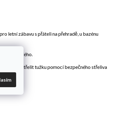
ro letní zábavu s přáteli na přehradě, u bazénu
zornost každého.
dou moci vystřelit tužku pomocí bezpečného střeliva
lasím