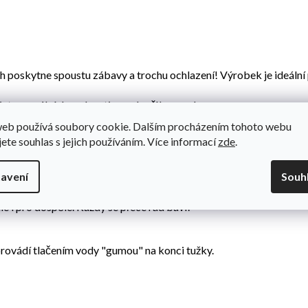
h poskytne spoustu zábavy a trochu ochlazení! Výrobek je ideální p
et manuální dovednosti a podpoří hru venku.
ně přežije nejednu vodní válku. A jasné barvy úspěšně upoutají po
web používá soubory cookie. Dalším procházením tohoto webu
jete souhlas s jejich používáním. Více informací
zde
.
představivost a děti si budou připadat jako v pohádce. Děti si bu
skytne nekonečnou zábavu.
avení
Souh
 vodní bitvy!
le i pro dospělé. Každý se přece rád baví!
provádí tlačením vody "gumou" na konci tužky.