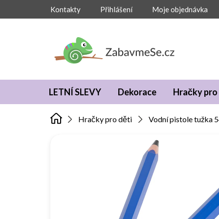
Přejít
Kontakty
Přihlášení
Moje objednávka
na
obsah
LETNÍ SLEVY
Dekorace
Hračky pro 
Hračky pro děti
Vodní pistole tužka 