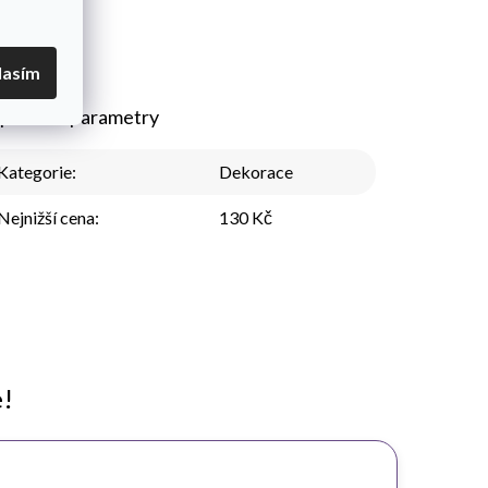
lasím
plňkové parametry
Kategorie
:
Dekorace
Nejnižší cena
:
130 Kč
e!