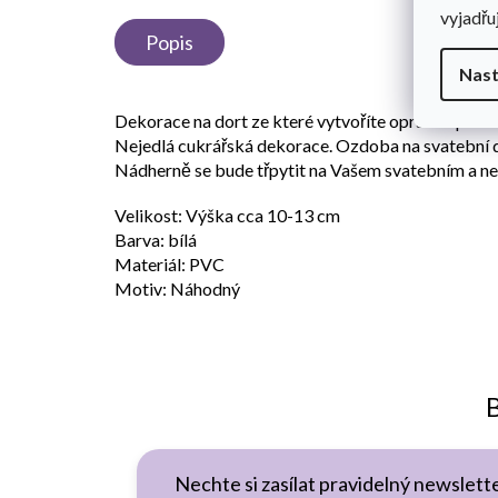
vyjadřu
Popis
Nast
Dekorace na dort ze které vytvoříte opravdu parád
Nejedlá cukrářská dekorace. Ozdoba na svatební do
Nádherně se bude třpytit na Vašem svatebním a n
Velikost: Výška cca 10-13 cm
Barva: bílá
Materiál: PVC
Motiv: Náhodný
B
Nechte si zasílat pravidelný newslette