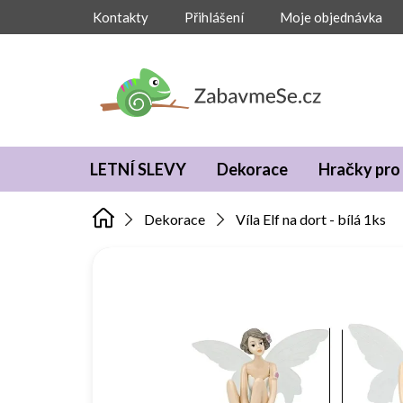
Přejít
Kontakty
Přihlášení
Moje objednávka
na
obsah
LETNÍ SLEVY
Dekorace
Hračky pro 
Dekorace
Víla Elf na dort - bílá 1ks