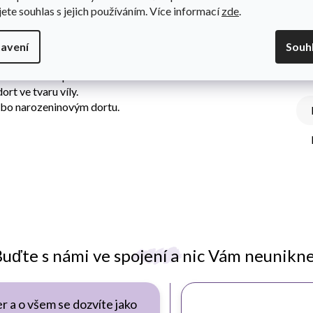
jete souhlas s jejich používáním. Více informací
zde
.
avení
Souh
Do
ní dekorační prvek.
rt ve tvaru víly.
ebo narozeninovým dortu.
uďte s námi ve spojení a nic Vám neunikn
r a o všem se dozvíte jako