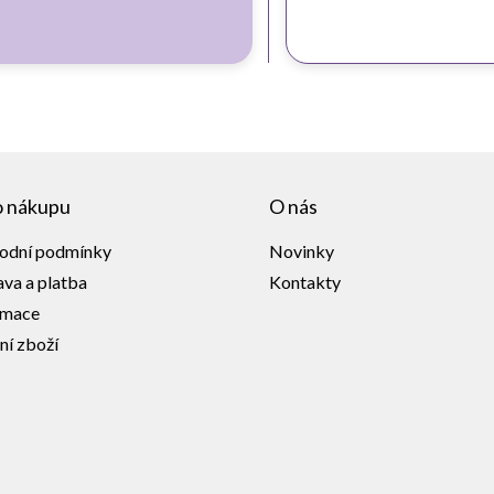
o nákupu
O nás
odní podmínky
Novinky
va a platba
Kontakty
amace
ní zboží