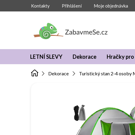
Přejít
Kontakty
Přihlášení
Moje objednávka
na
obsah
LETNÍ SLEVY
Dekorace
Hračky pro 
Dekorace
Turistický stan 2-4 osoby