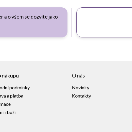
r a o všem se dozvíte jako
o nákupu
O nás
odní podmínky
Novinky
va a platba
Kontakty
amace
ní zboží