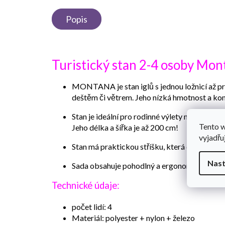
Popis
Turistický stan 2-4 osoby Mon
MONTANA je stan iglů s jednou ložnicí až pro 
deštěm či větrem. Jeho nízká hmotnost a kom
Stan je ideální pro rodinné výlety nebo kemp
Tento 
Jeho délka a šířka je až 200 cm!
vyjadřu
Stan má praktickou stříšku, která dokáže och
Nast
Sada obsahuje pohodlný a ergonomický potah
Technické údaje:
počet lidí: 4
Materiál: polyester + nylon + železo