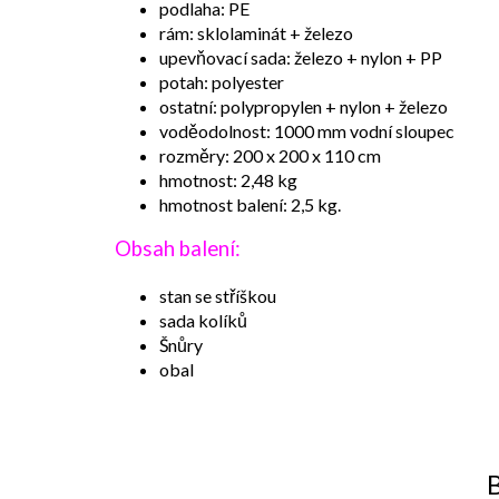
podlaha: PE
rám: sklolaminát + železo
upevňovací sada: železo + nylon + PP
potah: polyester
ostatní: polypropylen + nylon + železo
voděodolnost: 1000 mm vodní sloupec
rozměry: 200 x 200 x 110 cm
hmotnost: 2,48 kg
hmotnost balení: 2,5 kg.
Obsah balení:
stan se stříškou
sada kolíků
Šnůry
obal
B