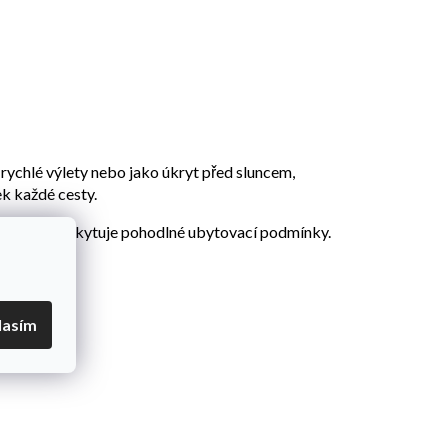
 rychlé výlety nebo jako úkryt před sluncem,
k každé cesty.
řepravu a poskytuje pohodlné ubytovací podmínky.
lasím