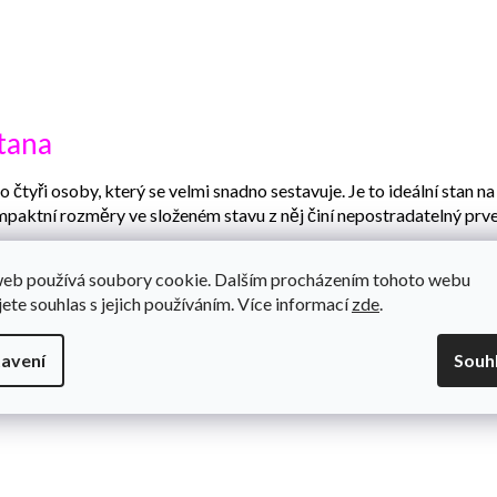
tana
čtyři osoby, který se velmi snadno sestavuje. Je to ideální stan na
paktní rozměry ve složeném stavu z něj činí nepostradatelný prve
ování. Je prostorný, lehký a skladný, což značně usnadňuje jeho p
web používá soubory cookie. Dalším procházením tohoto webu
jete souhlas s jejich používáním. Více informací
zde
.
ránit oblečení a boty uložené před stanem.
avení
Souh
 s praktickou rukojetí