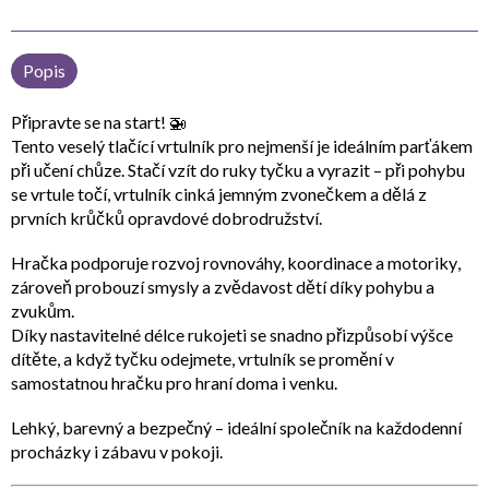
Popis
Připravte se na start! 🚁
Tento veselý
tlačící vrtulník pro nejmenší
je ideálním parťákem
při učení chůze. Stačí vzít do ruky tyčku a vyrazit – při pohybu
se vrtule točí, vrtulník cinká jemným zvonečkem a dělá z
prvních krůčků opravdové dobrodružství.
Hračka podporuje
rozvoj rovnováhy, koordinace a motoriky
,
zároveň probouzí
smysly a zvědavost
dětí díky pohybu a
zvukům.
Díky
nastavitelné délce rukojeti
se snadno přizpůsobí výšce
dítěte, a když tyčku odejmete, vrtulník se promění v
samostatnou hračku
pro hraní doma i venku.
Lehký, barevný a bezpečný – ideální společník na každodenní
procházky i zábavu v pokoji.