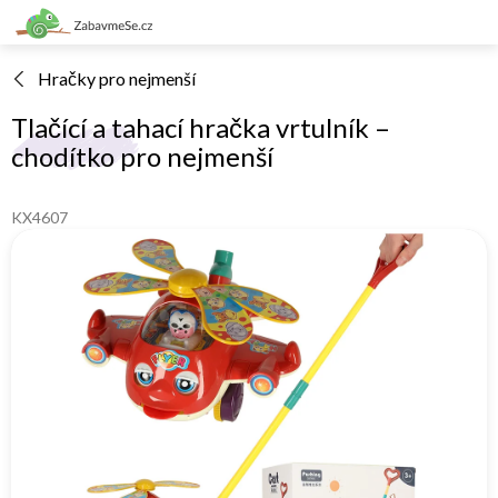
Přejít
na
obsah
Hračky pro nejmenší
Tlačící a tahací hračka vrtulník –
chodítko pro nejmenší
KX4607