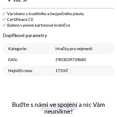
Věk: 3+
✅ Vyrobeno z kvalitního a bezpečného plastu
✅ Certifikace CE
✅ Baleno v pevné kartonové krabičce
Doplňkové parametry
Kategorie
:
Hračky pro nejmenší
EAN
:
5903039739680
Nejnižší cena
:
173 Kč
Buďte s námi ve spojení a nic Vám
neunikne!