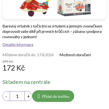
Barevný vrtulník s točícími se vrtulemi a jemným zvonečkem
doprovodí vaše dítě při prvních krůčcích – zábava i podpora
rovnováhy v jednom!
Detailní informace
Můžeme doručit do:
17.8.2026
Možnosti doručení
299 Kč
172 Kč
Měrná
Skladem na centrále
cena:
Přidat do košíku