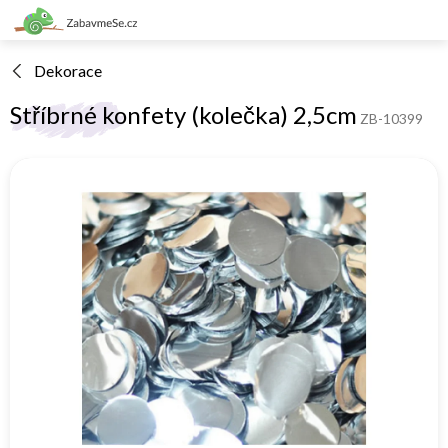
Přejít
na
obsah
Dekorace
Stříbrné konfety (kolečka) 2,5cm
ZB-10399