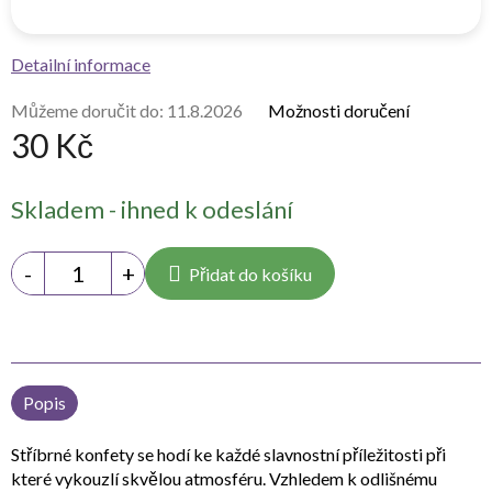
Detailní informace
Můžeme doručit do:
11.8.2026
Možnosti doručení
30 Kč
Měrná
Skladem - ihned k odeslání
cena:
Přidat do košíku
Popis
Stříbrné konfety se hodí ke každé slavnostní příležitosti při
které vykouzlí skvělou atmosféru. Vzhledem k odlišnému