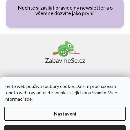
Nechte si zasílat pravidelný newsletter a o
všem se dozvíte jako první.
Z
á
p
a
t
í
Vše o nákupu
Tento web používá soubory cookie. Dalším procházením
tohoto webu vyjadřujete souhlas s jejich používáním. Více
O nás
informací
zde
.
Kontakt
Nastavení
Vytvořil Shoptet