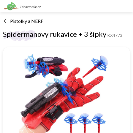
Přejít
na
obsah
Pistolky a NERF
Spidermanovy rukavice + 3 šipky
KX4773