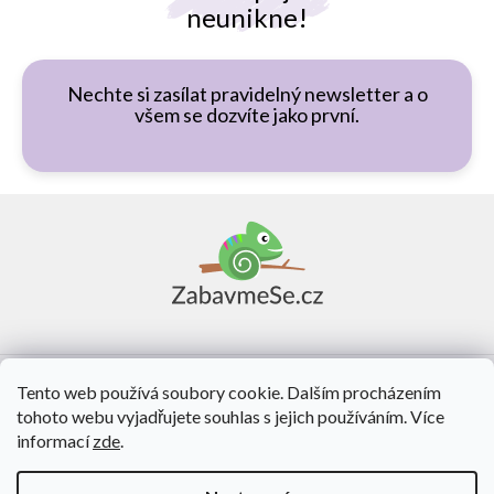
neunikne!
Nechte si zasílat pravidelný newsletter a o
všem se dozvíte jako první.
Z
á
p
a
t
í
Vše o nákupu
Tento web používá soubory cookie. Dalším procházením
tohoto webu vyjadřujete souhlas s jejich používáním. Více
O nás
informací
zde
.
Kontakt