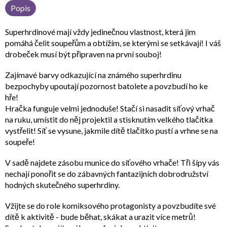
Popis
Superhrdinové mají vždy jedinečnou vlastnost, která jim
pomáhá čelit soupeřům a obtížím, se kterými se setkávají! I váš
drobeček musí být připraven na první souboj!
Zajímavé barvy odkazující na známého superhrdinu
bezpochyby upoutají pozornost batolete a povzbudí ho ke
hře!
Hračka funguje velmi jednoduše! Stačí si nasadit síťový vrhač
na ruku, umístit do něj projektil a stisknutím velkého tlačítka
vystřelit! Síť se vysune, jakmile dítě tlačítko pustí a vrhne se na
soupeře!
V sadě najdete zásobu munice do síťového vrhače! Tři šípy vás
nechají ponořit se do zábavných fantazijních dobrodružství
hodných skutečného superhrdiny.
Vžijte se do role komiksového protagonisty a povzbudíte své
dítě k aktivitě - bude běhat, skákat a urazit více metrů!