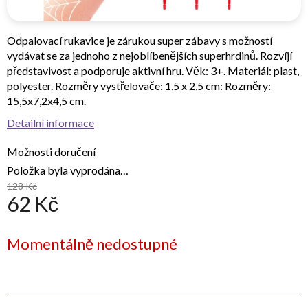
Odpalovací rukavice je zárukou super zábavy s možností
vydávat se za jednoho z nejoblíbenějších superhrdinů. Rozvíjí
představivost a podporuje aktivní hru. Věk: 3+. Materiál: plast,
polyester. Rozměry vystřelovače: 1,5 x 2,5 cm: Rozměry:
15,5x7,2x4,5 cm.
Detailní informace
Možnosti doručení
Položka byla vyprodána…
128 Kč
62 Kč
Měrná
Momentálně nedostupné
cena: