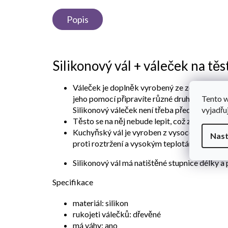
Popis
Silikonový vál + váleček na těs
Váleček je doplněk vyrobený ze zdravotně ne
Tento 
jeho pomocí připravíte různé druhy těst, kter
vyjadřu
Silikonový váleček není třeba před použitím
Těsto se na něj nebude lepit, což značně usn
Kuchyňský vál je vyroben z vysoce kvalitního
Nast
proti roztržení a vysokým teplotám
.
Silikonový vál má natištěné stupnice délky a
Specifikace
materiál: silikon
rukojeti válečků: dřevěné
má váhy: ano