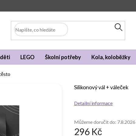
děti
LEGO
Školní potřeby
Kola, koloběžky
 těsto
Silikonový vál + váleček
Detailní informace
Můžeme doručit do:
7.8.2026
296 Kč