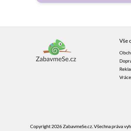
Z
á
Vše 
p
a
Obch
t
í
Dopra
Rekl
Vráce
Copyright 2026
ZabavmeSe.cz
. Všechna práva vyh