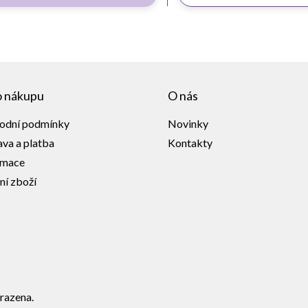
o nákupu
O nás
odní podmínky
Novinky
va a platba
Kontakty
amace
ní zboží
razena.