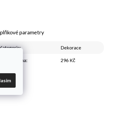
plňkové parametry
Kategorie
:
Dekorace
Nejnižší cena
:
296 Kč
lasím