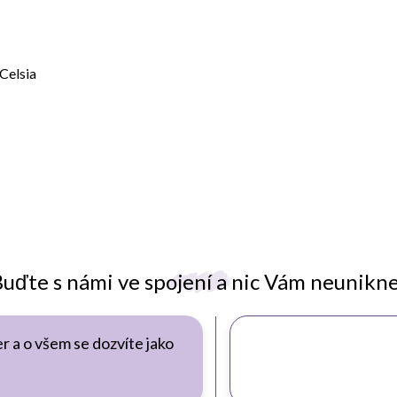
 Celsia
uďte s námi ve spojení a nic Vám neunikn
r a o všem se dozvíte jako