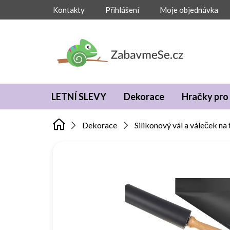
Přejít
Kontakty
Přihlášení
Moje objednávka
na
obsah
LETNÍ SLEVY
Dekorace
Hračky pro 
Dekorace
Silikonový vál a váleček na