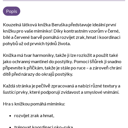
Popis
Kouzelná
látková knížka Beruška
představuje ideální první
knížku pro vaše miminko! Díky
kontrastním vzorům
v černé,
bílé a červené barvě pomáhá rozvíjet zrak, hmat i koordinaci
pohybů už od prvních týdnů života.
Knížka má tvar
harmoniky
, takže ji lze rozložit a použít také
jako
ochranný mantinel do postýlky
. Pomocí
šňůrek ji snadno
připevníte k příčkám
, takže je stále po ruce – a zároveň chrání
dítě před nárazy do okrajů postýlky.
Každá stránka je pečlivě zpracovaná a nabízí různé
textury a
šustící prvky
, které podporují zvídavost a smyslové vnímání.
Hra s knížkou pomáhá miminku:
rozvíjet
zrak a hmat
,
trénovat
koordinaci oko–ruka
,