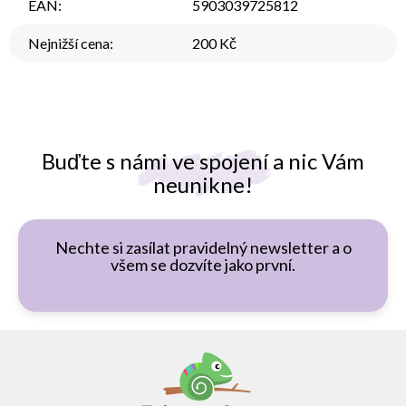
EAN
:
5903039725812
Nejnižší cena
:
200 Kč
Buďte s námi ve spojení a nic Vám
neunikne!
Nechte si zasílat pravidelný newsletter a o
všem se dozvíte jako první.
Z
á
p
a