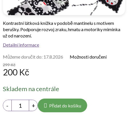
Kontrastní látková knížka v podobě mantinelu s motivem
berušky. Podporuje rozvoj zraku, hmatu a motoriky miminka
už od narození.
Detailní informace
Můžeme doručit do:
17.8.2026
Možnosti doručení
299 Kč
200 Kč
Měrná
Skladem na centrále
cena:
Přidat do košíku