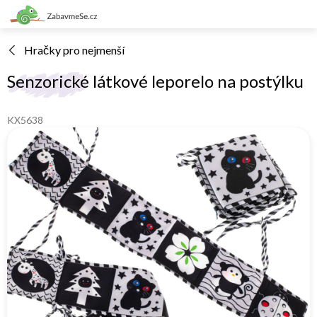
Přejít
na
obsah
Hračky pro nejmenší
Senzorické látkové leporelo na postýlku
KX5638