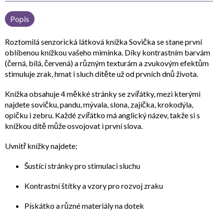
Popis
Roztomilá
senzorická látková knížka Sovička
se stane první
oblíbenou knížkou vašeho miminka. Díky
kontrastním barvám
(černá, bílá, červená)
a různým
texturám a zvukovým efektům
stimuluje zrak, hmat i sluch dítěte už od prvních dnů života.
Knížka obsahuje
4 měkké stránky
se zvířátky, mezi kterými
najdete sovičku, pandu, mývala, slona, zajíčka, krokodýla,
opičku i zebru. Každé zvířátko má anglický název, takže si s
knížkou dítě může osvojovat i první slova.
Uvnitř knížky najdete:
Šustící stránky
pro stimulaci sluchu
Kontrastní štítky a vzory
pro rozvoj zraku
Pískátko
a
různé materiály na dotek