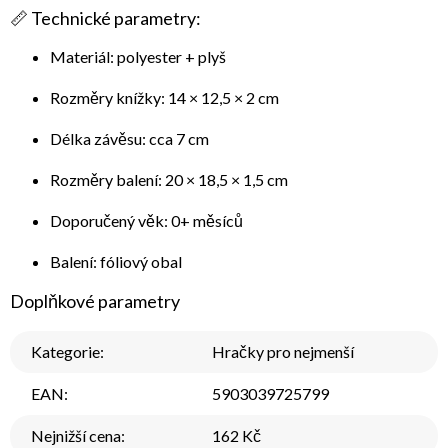
📏
Technické parametry:
Materiál: polyester + plyš
Rozměry knížky: 14 × 12,5 × 2 cm
Délka závěsu: cca 7 cm
Rozměry balení: 20 × 18,5 × 1,5 cm
Doporučený věk: 0+ měsíců
Balení: fóliový obal
Doplňkové parametry
Kategorie
:
Hračky pro nejmenší
EAN
:
5903039725799
Nejnižší cena
:
162 Kč