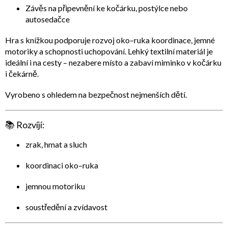
Závěs na připevnění
ke kočárku, postýlce nebo
autosedačce
Hra s knížkou podporuje rozvoj
oko–ruka koordinace, jemné
motoriky a schopnosti uchopování
. Lehký textilní materiál je
ideální i na cesty – nezabere místo a zabaví miminko v kočárku
i čekárně.
Vyrobeno s ohledem na bezpečnost nejmenších dětí.
📚
Rozvíjí:
zrak, hmat a sluch
koordinaci oko–ruka
jemnou motoriku
soustředění a zvídavost