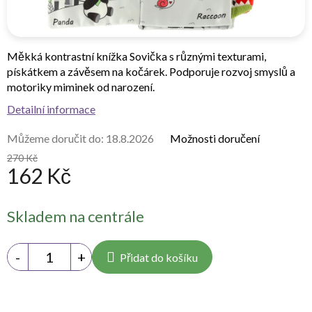
Měkká kontrastní knížka Sovička s různými texturami,
pískátkem a závěsem na kočárek. Podporuje rozvoj smyslů a
motoriky miminek od narození.
Detailní informace
Můžeme doručit do:
18.8.2026
Možnosti doručení
270 Kč
162 Kč
Měrná
Skladem na centrále
cena:
Přidat do košíku