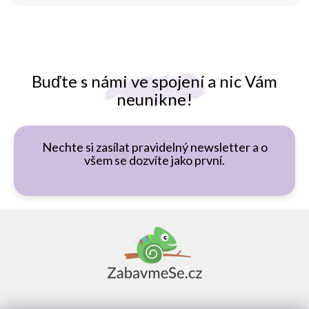
Buďte s námi ve spojení a nic Vám
neunikne!
Nechte si zasílat pravidelný newsletter a o
všem se dozvíte jako první.
Z
á
p
a
t
í