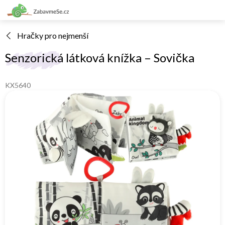
Přejít
na
obsah
Hračky pro nejmenší
Senzorická látková knížka – Sovička
KX5640