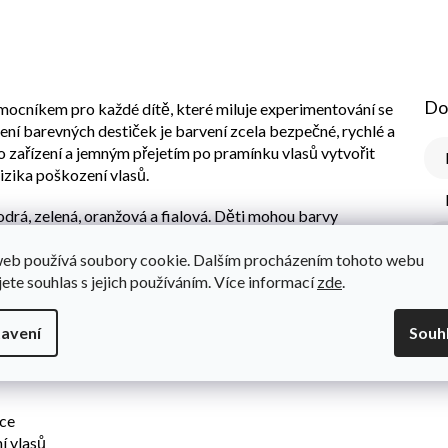
Do
omocníkem pro každé dítě, které miluje experimentování se
ení barevných destiček je barvení zcela bezpečné, rychlé a
 do zařízení a jemným přejetím po pramínku vlasů vytvořit
izika poškození vlasů.
odrá, zelená, oranžová a fialová. Děti mohou barvy
stíny i výrazné punkové tóny. Fantazii se meze nekladou!
web používá soubory cookie. Dalším procházením tohoto webu
í přípravu vlasů, a dvě barevné sponky pro finální dozdobení
jete souhlas s jejich používáním. Více informací
zde
.
a pomáhá dětem hledat vlastní osobitý styl – a to vše
avení
Souh
ace
í vlasů