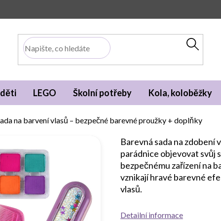
děti
LEGO
Školní potřeby
Kola, koloběžky
ada na barvení vlasů – bezpečné barevné proužky + doplňky
Barevná sada na zdobení vl
parádnice objevovat svůj st
bezpečnému zařízení na ba
vznikají hravé barevné efe
vlasů.
Detailní informace