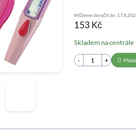
Můžeme doručit do:
17.8.202
153 Kč
Měrná
Skladem na centrále
cena:
Přidat