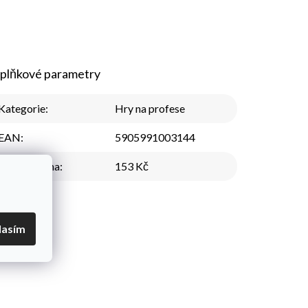
plňkové parametry
Kategorie
:
Hry na profese
EAN
:
5905991003144
Nejnižší cena
:
153 Kč
lasím