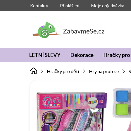
Přejít
Kontakty
Přihlášení
Moje objednávka
na
obsah
LETNÍ SLEVY
Dekorace
Hračky pro 
Hračky pro děti
Hry na profese
S