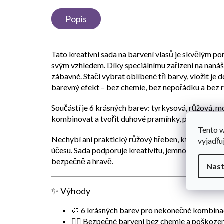
Popis
Tato kreativní sada na barvení vlasů je skvělým p
svým vzhledem. Díky speciálnímu zařízení na nanáš
zábavné. Stačí vybrat oblíbené tři barvy, vložit je
barevný efekt – bez chemie, bez nepořádku a bez r
Součástí je 6 krásných barev: tyrkysová, růžová, m
kombinovat a tvořit duhové pramínky, pastelové od
Tento 
Nechybí ani praktický růžový hřeben, který usnadn
vyjadřu
účesu. Sada podporuje kreativitu, jemnou motoriku 
bezpečně a hravě.
Nast
✨ Výhody
🎨 6 krásných barev pro nekonečné kombin
💁‍♀️ Bezpečné barvení bez chemie a poškozen