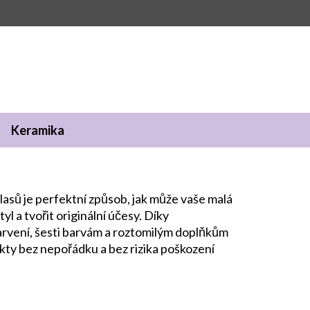
Keramika
asů je perfektní způsob, jak může vaše malá
yl a tvořit originální účesy. Díky
rvení, šesti barvám a roztomilým doplňkům
kty bez nepořádku a bez rizika poškození