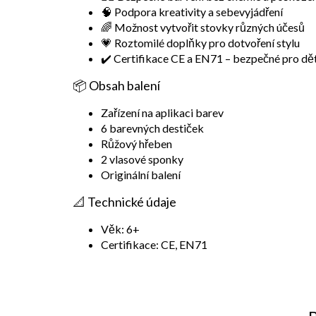
🧠 Podpora kreativity a sebevyjádření
🌈 Možnost vytvořit stovky různých účesů
💗 Roztomilé doplňky pro dotvoření stylu
✔️ Certifikace CE a EN71 – bezpečné pro dět
📦 Obsah balení
Zařízení na aplikaci barev
6 barevných destiček
Růžový hřeben
2 vlasové sponky
Originální balení
📐 Technické údaje
Věk: 6+
Certifikace: CE, EN71