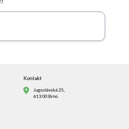
e!
Kontakt
Jugoslávská 25,
613 00 Brno