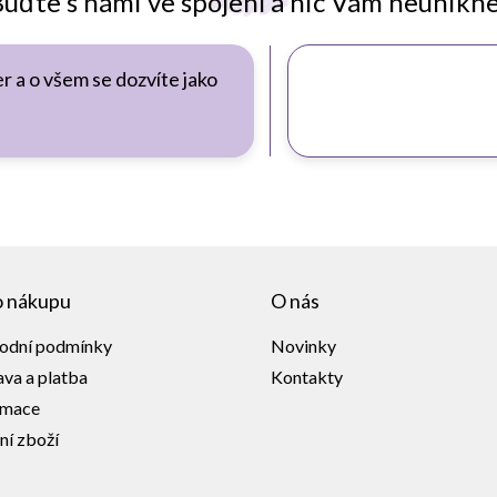
uďte s námi ve spojení a nic Vám neunikn
r a o všem se dozvíte jako
o nákupu
O nás
odní podmínky
Novinky
va a platba
Kontakty
amace
ní zboží