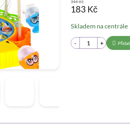
344 Kč
183 Kč
Měrná
Skladem na centrále
cena:
Přidat