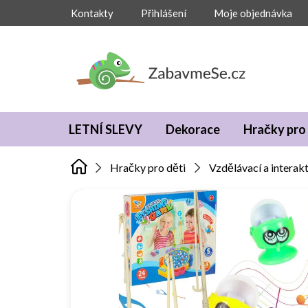
Přejít
Kontakty
Přihlášení
Moje objednávka
na
obsah
LETNÍ SLEVY
Dekorace
Hračky pro 
Hračky pro děti
Vzdělávací a interakt