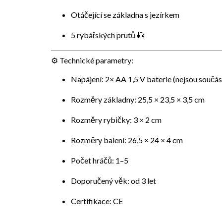
Otáčející se základna s jezírkem
5 rybářských prutů 🎣
⚙️ Technické parametry:
Napájení: 2× AA 1,5 V baterie (nejsou součást
Rozměry základny: 25,5 × 23,5 × 3,5 cm
Rozměry rybičky: 3 × 2 cm
Rozměry balení: 26,5 × 24 × 4 cm
Počet hráčů: 1–5
Doporučený věk: od 3 let
Certifikace: CE