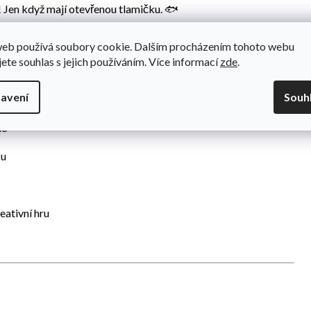
! Jen když mají otevřenou tlamičku. 🐟
web používá soubory cookie. Dalším procházením tohoto webu
jete souhlas s jejich používáním. Více informací
zde
.
že po skončení hry se vše snadno uklidí.
avení
Souh
ně
ku
eativní hru