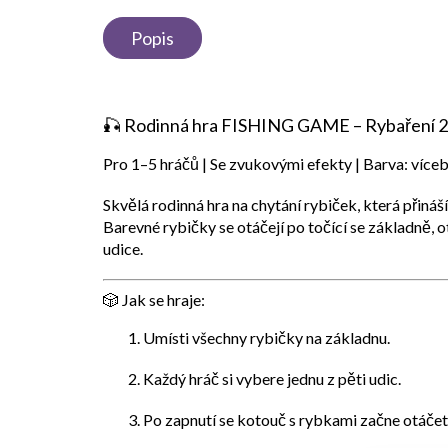
Popis
🎣 Rodinná hra
FISHING GAME – Rybaření 2
Pro 1–5 hráčů | Se zvukovými efekty | Barva: více
Skvělá
rodinná hra na chytání rybiček
, která přináš
Barevné rybičky se otáčejí po točící se základně, ot
udice.
🎲 Jak se hraje:
Umísti všechny rybičky na základnu.
Každý hráč si vybere jednu z pěti udic.
Po zapnutí se kotouč s rybkami začne otáčet