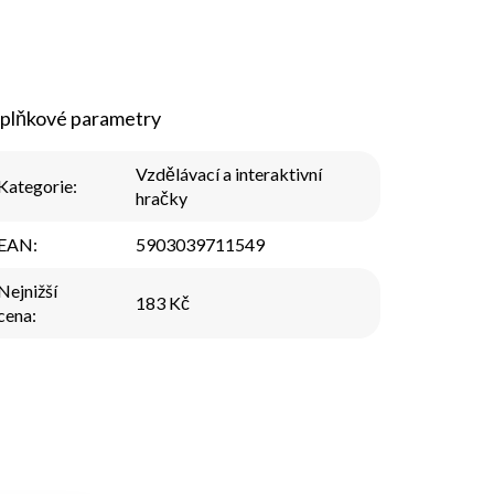
plňkové parametry
Vzdělávací a interaktivní
Kategorie
:
hračky
EAN
:
5903039711549
Nejnižší
183 Kč
cena
: