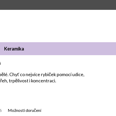
Keramika
ů
pělé. Chyť co nejvíce rybiček pomocí udice,
řeh, trpělivost i koncentraci.
6
Možnosti doručení