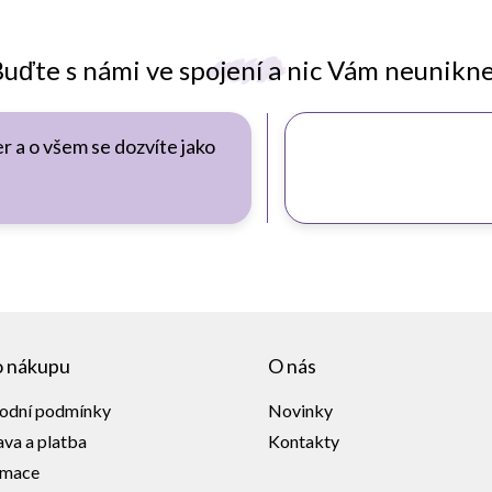
uďte s námi ve spojení a nic Vám neunikn
r a o všem se dozvíte jako
o nákupu
O nás
odní podmínky
Novinky
va a platba
Kontakty
amace