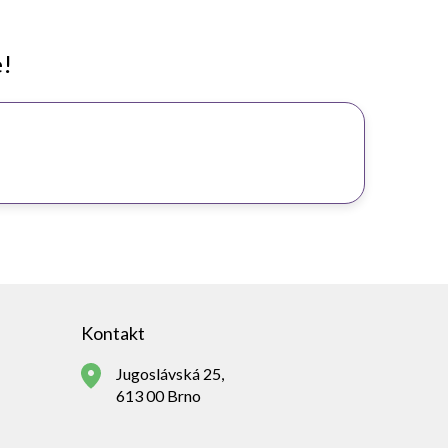
e!
Kontakt
Jugoslávská 25,
613 00 Brno