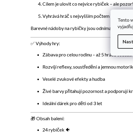
Cílem je
ulovit co nejvíce rybiček
– ale pozor
Vyhrává hráč s nejvyšším počtem úlovků!
Tento 
vyjadřu
Barevné nádoby na rybičky jsou
odnímatelné
, tak
Nast
✅ Výhody hry:
Zábava pro
celou rodinu
– až 5 hráčů součas
Rozvíjí
reflexy, soustředění a jemnou motori
Veselé
zvukové efekty a hudba
Živé barvy přitahují pozornost a podporují kr
Ideální dárek pro děti od 3 let
🎁 Obsah balení:
24 rybiček 🐠