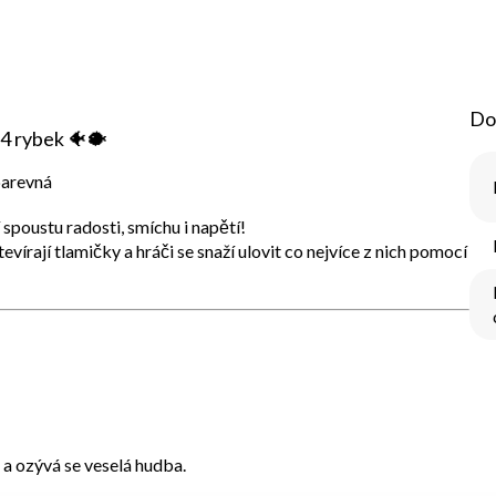
Do
4 rybek
🐠🐡
barevná
í spoustu radosti, smíchu i napětí!
evírají tlamičky a hráči se snaží ulovit co nejvíce z nich pomocí
 a ozývá se veselá hudba.