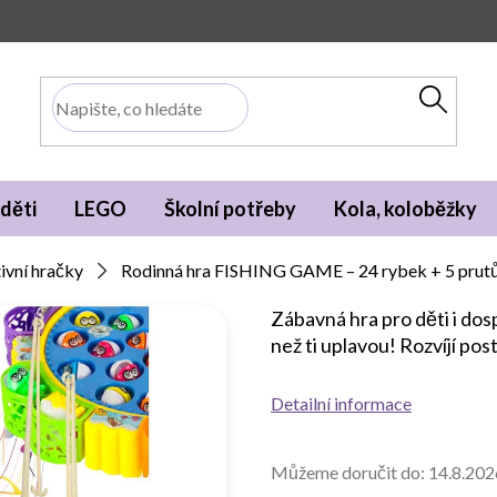
děti
LEGO
Školní potřeby
Kola, koloběžky
ivní hračky
Rodinná hra FISHING GAME – 24 rybek + 5 prut
Zábavná hra pro děti i dos
než ti uplavou! Rozvíjí post
Detailní informace
Můžeme doručit do:
14.8.202