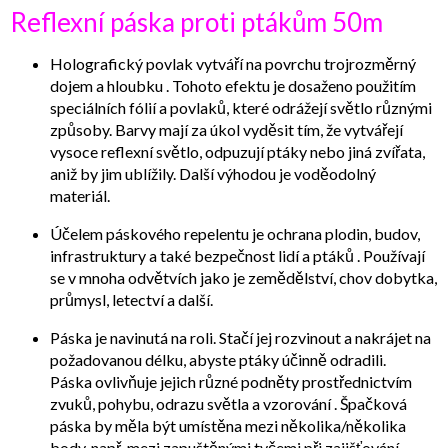
Reflexní páska proti ptákům 50m
Holografický povlak vytváří na povrchu trojrozměrný
dojem a hloubku . Tohoto efektu je dosaženo použitím
speciálních fólií a povlaků, které odrážejí světlo různými
způsoby. Barvy mají za úkol vyděsit tím, že vytvářejí
vysoce reflexní světlo, odpuzují ptáky nebo jiná zvířata,
aniž by jim ublížily. Další výhodou je voděodolný
materiál.
Účelem páskového repelentu je ochrana plodin, budov,
infrastruktury a také bezpečnost lidí a ptáků . Používají
se v mnoha odvětvích jako je zemědělství, chov dobytka,
průmysl, letectví a další.
Páska je navinutá na roli. Stačí jej rozvinout a nakrájet na
požadovanou délku, abyste ptáky účinně odradili.
Páska ovlivňuje jejich různé podněty prostřednictvím
zvuků, pohybu, odrazu světla a vzorování . Špačková
páska by měla být umístěna mezi několika/několika
body, např. mezi zapuštěnými tyčemi při zajišťování