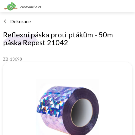
Přejít
na
obsah
Dekorace
Reflexní páska proti ptákům - 50m
páska Repest 21042
ZB-13698