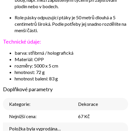
plodin nebo v bodech.
Role pásky odpuzující ptáky je 50 metrů dlouhá a 5
centimetrů široká. Podle potřeby jej snadno rozdělíte na
menší části.
Technické údaje:
barva: stříbrná / holografická
Materiál: OPP
rozměry: 5000 x 5 cm
hmotnost: 72 g
hmotnost balení: 83 g
Doplňkové parametry
Kategorie
:
Dekorace
Nejnižší cena
:
67 Kč
Položka byla vyprodána…