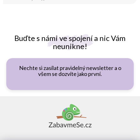
Buďte s námi ve spojení a nic Vám
neunikne!
Nechte si zasílat pravidelný newsletter a o
všem se dozvíte jako první.
Z
á
p
a
t
í