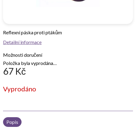
Reflexní páska proti ptákům
Detailní informace
Možnosti doručení
Položka byla vyprodána…
67 Kč
Měrná
Vyprodáno
cena:
Popis