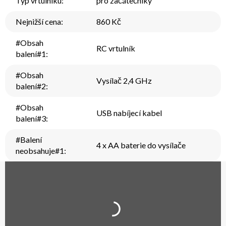
Typ vrtulníku
:
pro začátečníky
Nejnižší cena
:
860 Kč
#Obsah
RC vrtulník
balení#1
:
#Obsah
Vysílač 2,4 GHz
balení#2
:
#Obsah
USB nabíjecí kabel
balení#3
:
#Balení
4 x AA baterie do vysílače
neobsahuje#1
: