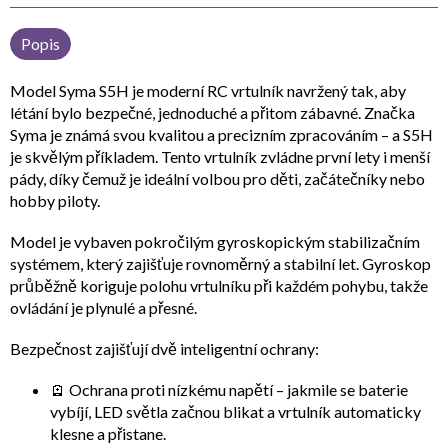
Popis
Model
Syma S5H
je moderní RC vrtulník navržený tak, aby
létání bylo bezpečné, jednoduché a přitom zábavné. Značka
Syma
je známá svou kvalitou a precizním zpracováním – a S5H
je skvělým příkladem. Tento vrtulník zvládne první lety i menší
pády, díky čemuž je ideální volbou pro děti, začátečníky nebo
hobby piloty.
Model je vybaven
pokročilým gyroskopickým stabilizačním
systémem
, který zajišťuje rovnoměrný a stabilní let. Gyroskop
průběžně koriguje polohu vrtulníku při každém pohybu, takže
ovládání je plynulé a přesné.
Bezpečnost zajišťují dvě inteligentní ochrany:
🪫
Ochrana proti nízkému napětí
– jakmile se baterie
vybíjí, LED světla začnou blikat a vrtulník automaticky
klesne a přistane.