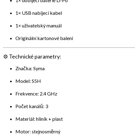
1× dobíjecí baterie Li-Po
1× USB nabíjecí kabel
1× uživatelský manuál
Originální kartonové balení
⚙️
Technické parametry:
Značka: Syma
Model: S5H
Frekvence: 2.4 GHz
Počet kanálů: 3
Materiál: hliník + plast
Motor: stejnosměrný