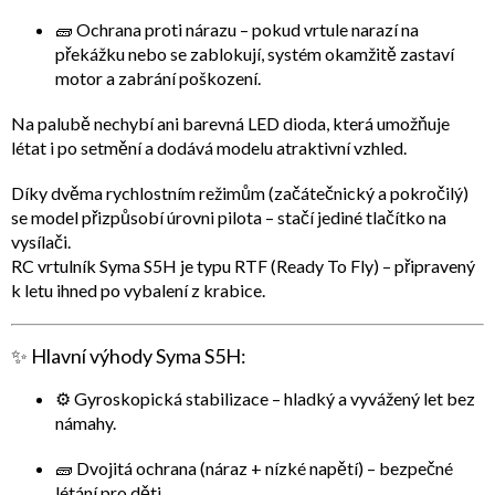
🧱
Ochrana proti nárazu
– pokud vrtule narazí na
překážku nebo se zablokují, systém okamžitě zastaví
motor a zabrání poškození.
Na palubě nechybí ani
barevná LED dioda
, která umožňuje
létat i po setmění a dodává modelu atraktivní vzhled.
Díky
dvěma rychlostním režimům
(začátečnický a pokročilý)
se model přizpůsobí úrovni pilota – stačí jediné tlačítko na
vysílači.
RC vrtulník
Syma S5H
je typu
RTF (Ready To Fly)
– připravený
k letu ihned po vybalení z krabice.
✨
Hlavní výhody Syma S5H:
⚙️
Gyroskopická stabilizace
– hladký a vyvážený let bez
námahy.
🧱
Dvojitá ochrana (náraz + nízké napětí)
– bezpečné
létání pro děti.