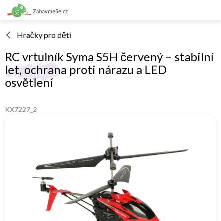
Přejít
na
obsah
Hračky pro děti
RC vrtulník Syma S5H červený – stabilní
let, ochrana proti nárazu a LED
osvětlení
KX7227_2