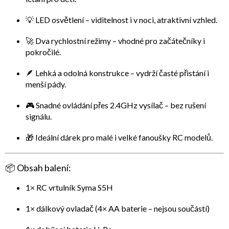
💡
LED osvětlení
– viditelnost i v noci, atraktivní vzhled.
🚀
Dva rychlostní režimy
– vhodné pro začátečníky i
pokročilé.
🪶
Lehká a odolná konstrukce
– vydrží časté přistání i
menší pády.
🎮
Snadné ovládání přes 2.4GHz vysílač
– bez rušení
signálu.
🎁
Ideální dárek pro malé i velké fanoušky RC modelů.
📦
Obsah balení:
1× RC vrtulník
Syma S5H
1× dálkový ovladač (4× AA baterie – nejsou součástí)