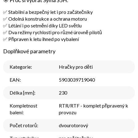
🎯
Proč si vybrat Syma S5H:
✅ Stabilní a bezpečný let i pro začátečníky
✅ Odolná konstrukce a ochrana motoru
✅ Létání i po setmění díky LED světlu
✅ Dva režimy rychlosti pro různé úrovně pilotů
✅ Připraven k letu ihned po vybalení
Doplňkové parametry
Kategorie
:
Hračky pro děti
EAN
:
5903039719040
Délka [mm]
:
230
Kompletnost
RTR/RTF - komplet připravený k
balení
:
provozu
Počet rotorů
:
dvourotorový