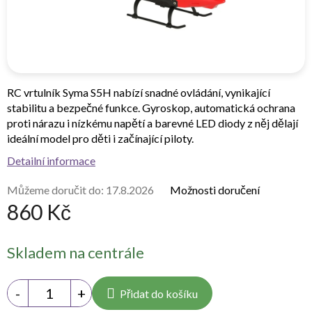
RC vrtulník
Syma S5H
nabízí snadné ovládání, vynikající
stabilitu a bezpečné funkce. Gyroskop, automatická ochrana
proti nárazu i nízkému napětí a barevné LED diody z něj dělají
ideální model pro děti i začínající piloty.
Detailní informace
Můžeme doručit do:
17.8.2026
Možnosti doručení
860 Kč
Měrná
Skladem na centrále
cena:
Přidat do košíku