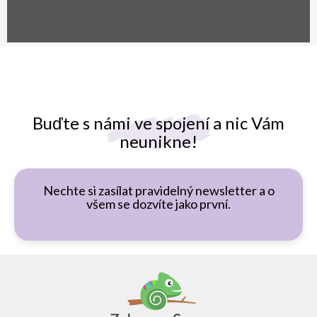
Buďte s námi ve spojení a nic Vám
neunikne!
Nechte si zasílat pravidelný newsletter a o
všem se dozvíte jako první.
Z
á
p
a