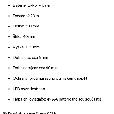
Baterie: Li-Po (v balení)
Dosah: až 20 m
Délka: 230 mm
Šířka: 40 mm
Výška: 105 mm
Doba letu: cca 6 min
Doba nabíjení: cca 60 min
Ochrany: proti nárazu, proti nízkému napětí
LED osvětlení: ano
Napájení ovladače: 4× AA baterie (nejsou součástí)