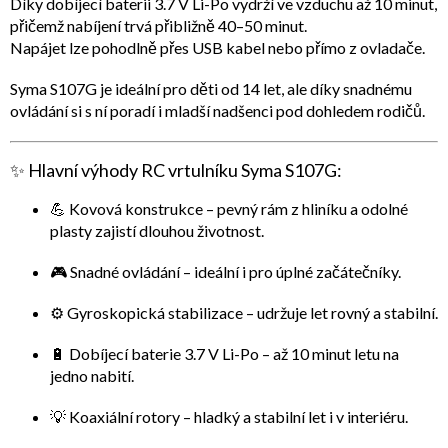
Díky
dobíjecí baterii 3.7 V Li-Po
vydrží ve vzduchu až
10 minut
,
přičemž nabíjení trvá přibližně 40–50 minut.
Napájet lze pohodlně přes
USB kabel
nebo přímo z
ovladače
.
Syma S107G je ideální pro děti od 14 let, ale díky snadnému
ovládání si s ní poradí i mladší nadšenci pod dohledem rodičů.
✨
Hlavní výhody RC vrtulníku Syma S107G:
💪
Kovová konstrukce
– pevný rám z hliníku a odolné
plasty zajistí dlouhou životnost.
🎮
Snadné ovládání
– ideální i pro úplné začátečníky.
⚙️
Gyroskopická stabilizace
– udržuje let rovný a stabilní.
🔋
Dobíjecí baterie 3.7 V Li-Po
– až 10 minut letu na
jedno nabití.
💡
Koaxiální rotory
– hladký a stabilní let i v interiéru.