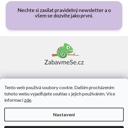
Nechte si zasílat pravidelný newsletter a o
všem se dozvíte jako první.
Z
á
p
a
t
í
Vše o nákupu
Tento web používá soubory cookie. Dalším procházením
tohoto webu vyjadřujete souhlas s jejich používáním. Více
O nás
informací
zde
.
Kontakt
Nastavení
Vytvořil Shoptet