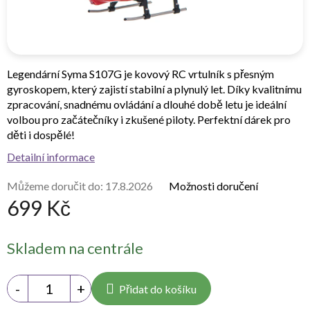
Legendární
Syma S107G
je kovový RC vrtulník s přesným
gyroskopem, který zajistí stabilní a plynulý let. Díky kvalitnímu
zpracování, snadnému ovládání a dlouhé době letu je ideální
volbou pro začátečníky i zkušené piloty. Perfektní dárek pro
děti i dospělé!
Detailní informace
Můžeme doručit do:
17.8.2026
Možnosti doručení
699 Kč
Měrná
Skladem na centrále
cena:
Přidat do košíku