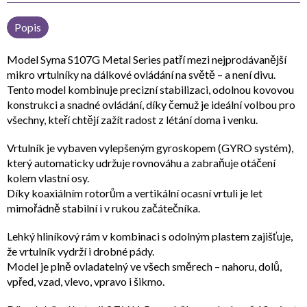
Popis
Model
Syma S107G Metal Series
patří mezi nejprodávanější
mikro vrtulníky na dálkové ovládání
na světě – a není divu.
Tento model kombinuje
precizní stabilizaci, odolnou kovovou
konstrukci
a snadné ovládání, díky čemuž je ideální volbou pro
všechny, kteří chtějí zažít radost z létání doma i venku.
Vrtulník je vybaven
vylepšeným gyroskopem (GYRO systém)
,
který automaticky udržuje rovnováhu a zabraňuje otáčení
kolem vlastní osy.
Díky
koaxiálním rotorům
a
vertikální ocasní vrtuli
je let
mimořádně stabilní i v rukou začátečníka.
Lehký
hliníkový rám
v kombinaci s odolným plastem zajišťuje,
že vrtulník vydrží i drobné pády.
Model je
plně ovladatelný ve všech směrech
– nahoru, dolů,
vpřed, vzad, vlevo, vpravo i šikmo.