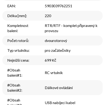
EAN
:
5903039762251
Délka [mm]
:
220
Kompletnost
RTR/RTF - komplet připravený k
balení
:
provozu
Počet rotorů
:
dvourotorový
Typ vrtulníku
:
pro začátečníky
Nejnižší cena
:
699 Kč
#Obsah
RC vrtulník
balení#1
:
#Obsah
Dálkové ovládání
balení#2
:
#Obsah
USB nabíjecí kabel