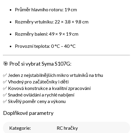
Průměr hlavního rotoru: 19 cm
Rozměry vrtulníku: 22 × 3.8 × 9.8 cm
Rozměry balení: 49 × 9 × 19 cm
Provozní teplota: 0 °C – 40 °C
🎯
Proč si vybrat Syma S107G:
✅ Jeden z nejstabilnějších mikro vrtulníků na trhu
✅ Vhodný pro začátečníky i děti
✅ Kovová konstrukce a kvalitní zpracování
✅ Snadné ovládání a rychlé nabíjení
✅ Skvělý poměr ceny a výkonu
Doplňkové parametry
Kategorie
:
RC hračky