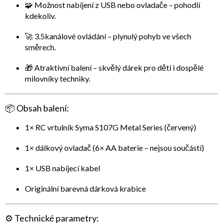
🧩
Možnost nabíjení z USB nebo ovladače
– pohodlí
kdekoliv.
🚀
3.5kanálové ovládání
– plynulý pohyb ve všech
směrech.
🎁
Atraktivní balení
– skvělý dárek pro děti i dospělé
milovníky techniky.
📦
Obsah balení:
1× RC vrtulník
Syma S107G Metal Series
(červený)
1× dálkový ovladač (6× AA baterie – nejsou součástí)
1× USB nabíjecí kabel
Originální barevná dárková krabice
⚙️
Technické parametry: