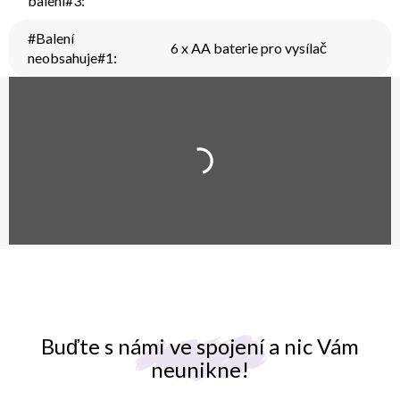
balení#3
:
#Balení
6 x AA baterie pro vysílač
neobsahuje#1
:
Buďte s námi ve spojení a nic Vám
neunikne!