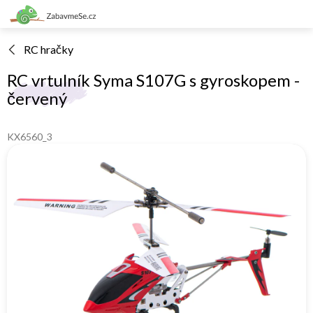
Přejít
na
obsah
RC hračky
RC vrtulník Syma S107G s gyroskopem -
červený
KX6560_3