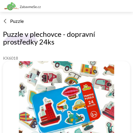
Přejít
na
obsah
Puzzle
Puzzle v plechovce - dopravní
prostředky 24ks
KX6018