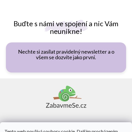
Buďte s námi ve spojení a nic Vám
neunikne!
Nechte si zasílat pravidelný newsletter a o
všem se dozvíte jako první.
Z
á
p
a
t
í
Vše o nákupu
Tento web používá soubory cookie. Dalším procházením