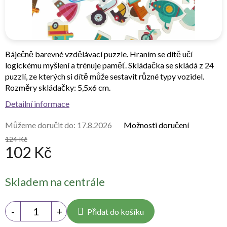
Báječně barevné vzdělávací puzzle. Hraním se dítě učí
logickému myšlení a trénuje paměť. Skládačka se skládá z 24
puzzlí, ze kterých si dítě může sestavit různé typy vozidel.
Rozměry skládačky: 5,5x6 cm.
Detailní informace
Můžeme doručit do:
17.8.2026
Možnosti doručení
124 Kč
102 Kč
Měrná
Skladem na centrále
cena:
Přidat do košíku