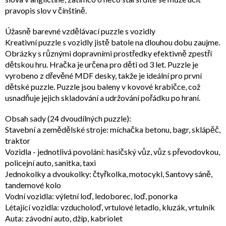
pravopis slov v čínštině.
Úžasně barevné vzdělávací puzzle s vozidly
Kreativní puzzle s vozidly jistě batole na dlouhou dobu zaujme.
Obrázky s různými dopravními prostředky efektivně zpestří
dětskou hru. Hračka je určena pro děti od 3 let. Puzzle je
vyrobeno z dřevěné MDF desky, takže je ideální pro první
dětské puzzle. Puzzle jsou baleny v kovové krabičce, což
usnadňuje jejich skladování a udržování pořádku po hraní.
Obsah sady (24 dvoudílných puzzle):
Stavební a zemědělské stroje: míchačka betonu, bagr, sklápěč,
traktor
Vozidla - jednotlivá povolání: hasičský vůz, vůz s převodovkou,
policejní auto, sanitka, taxi
Jednokolky a dvoukolky: čtyřkolka, motocykl, Santovy sáně,
tandemové kolo
Vodní vozidla: výletní loď, ledoborec, loď, ponorka
Létající vozidla: vzducholoď, vrtulové letadlo, kluzák, vrtulník
Auta: závodní auto, džíp, kabriolet