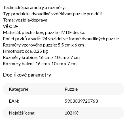
Technické parametry a rozměry:
Typ produktu: dvoudílné vzdělávací puzzle pro děti
Téma: vozidla/doprava
Věk: 3+
Materiál: plech - kov; puzzle - MDF deska.
Počet prvků v sadě: 24 vozidel ve formě dvoudílných puzzle
Rozměry vzorového puzzle: 5,5 cm x 6 cm
Hmotnost: cca. 0,25 kg
Rozměry krabice: 16 cm x 10 cm x 7 cm
Rozměry balení: 16 cm x 10 cm x 7 cm
Doplňkové parametry
Kategorie
:
Puzzle
EAN
:
5903039720763
Nejnižší cena
:
102 Kč