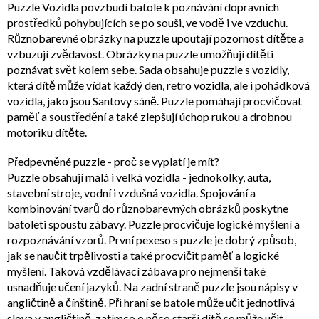
Puzzle Vozidla povzbudí batole k poznávání dopravních
prostředků pohybujících se po souši, ve vodě i ve vzduchu.
Různobarevné obrázky na puzzle upoutají pozornost dítěte a
vzbuzují zvědavost. Obrázky na puzzle umožňují dítěti
poznávat svět kolem sebe. Sada obsahuje puzzle s vozidly,
která dítě může vídat každý den, retro vozidla, ale i pohádková
vozidla, jako jsou Santovy sáně. Puzzle pomáhají procvičovat
paměť a soustředění a také zlepšují úchop rukou a drobnou
motoriku dítěte.
Předpevněné puzzle - proč se vyplatí je mít?
Puzzle obsahují malá i velká vozidla - jednokolky, auta,
stavební stroje, vodní i vzdušná vozidla. Spojování a
kombinování tvarů do různobarevných obrázků poskytne
batoleti spoustu zábavy. Puzzle procvičuje logické myšlení a
rozpoznávání vzorů. První pexeso s puzzle je dobrý způsob,
jak se naučit trpělivosti a také procvičit paměť a logické
myšlení. Taková vzdělávací zábava pro nejmenší také
usnadňuje učení jazyků. Na zadní straně puzzle jsou nápisy v
angličtině a čínštině. Při hraní se batole může učit jednotlivá
slova v angličtině, zatímco o něco starší dítě se může učit