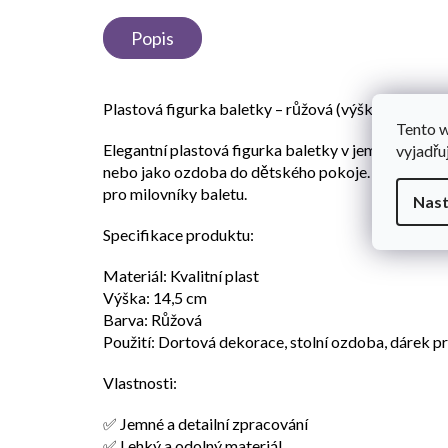
Popis
Plastová figurka baletky – růžová (výška 14,5 cm),
Tento 
Elegantní plastová figurka baletky v jemné růžov
vyjadřu
nebo jako ozdoba do dětského pokoje. Je ideální p
pro milovníky baletu.
Nast
Specifikace produktu:
Materiál: Kvalitní plast
Výška: 14,5 cm
Barva: Růžová
Použití: Dortová dekorace, stolní ozdoba, dárek p
Vlastnosti:
✅ Jemné a detailní zpracování
✅ Lehký a odolný materiál