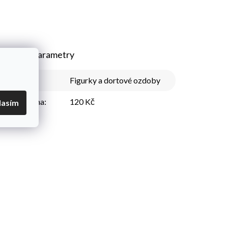
plňkové parametry
Kategorie
:
Figurky a dortové ozdoby
Nejnižší cena
:
120 Kč
lasím