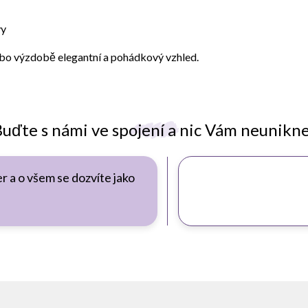
vy
ebo výzdobě elegantní a pohádkový vzhled.
uďte s námi ve spojení a nic Vám neunikn
r a o všem se dozvíte jako