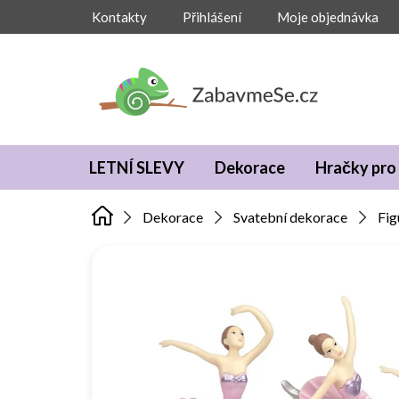
Přejít
Kontakty
Přihlášení
Moje objednávka
na
obsah
LETNÍ SLEVY
Dekorace
Hračky pro 
Dekorace
Svatební dekorace
Fig