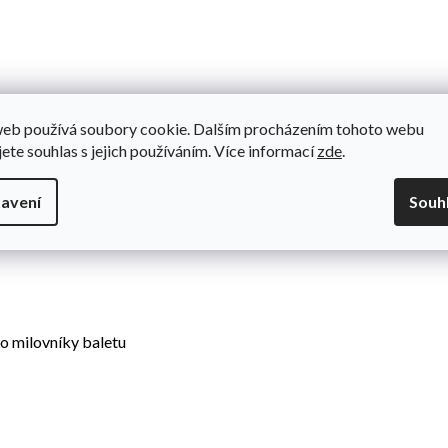
Do
 1ks
web používá soubory cookie. Dalším procházením tohoto webu
é barvě je dokonalým doplňkem pro dorty, slavnostní dekorace
jete souhlas s jejich používáním. Více informací
zde
.
ro narozeninové oslavy, taneční vystoupení či tematické dorty
avení
Souh
ro milovníky baletu