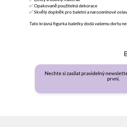
✅ Opakovaně použitelná dekorace
✅ Skvělý doplněk pro baletní a narozeninové osla
Tato krásná figurka baletky dodá vašemu dortu n
B
Nechte si zasílat pravidelný newslette
první.
Z
á